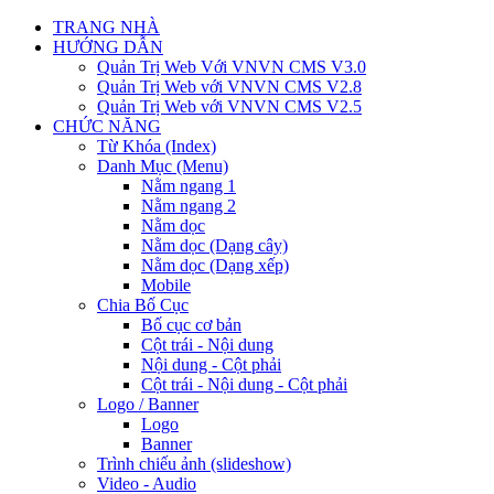
TRANG NHÀ
HƯỚNG DẪN
Quản Trị Web Với VNVN CMS V3.0
Quản Trị Web với VNVN CMS V2.8
Quản Trị Web với VNVN CMS V2.5
CHỨC NĂNG
Từ Khóa (Index)
Danh Mục (Menu)
Nằm ngang 1
Nằm ngang 2
Nằm dọc
Nằm dọc (Dạng cây)
Nằm dọc (Dạng xếp)
Mobile
Chia Bố Cục
Bố cục cơ bản
Cột trái - Nội dung
Nội dung - Cột phải
Cột trái - Nội dung - Cột phải
Logo / Banner
Logo
Banner
Trình chiếu ảnh (slideshow)
Video - Audio