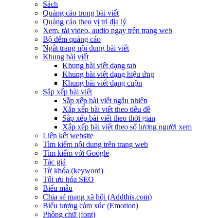
Sách
Quảng cáo trong bài viết
Quảng cáo theo vị trí địa lý
Xem, tải video, audio ngay trên trang web
Bộ đếm quảng cáo
Ngắt trang nội dung bài viết
Khung bài viết
Khung bài viết dạng tab
Khung bài viết dạng hiệu ứng
Khung bài viết dạng cuộn
Sắp xếp bài viết
Sắp xếp bài viết ngẫu nhiên
Xắp xếp bài viết theo tiêu đề
Sắp xếp bài viết theo thời gian
Xắp xếp bài viết theo số lượng người xem
Liên kết website
Tìm kiếm nội dung trên trang web
Tìm kiếm với Google
Tác giả
Từ khóa (keyword)
Tối ưu hóa SEO
Biểu mẫu
Chia sẻ mạng xã hội (Addthis.com)
Biểu tượng cảm xúc (Emotion)
Phông chữ (font)