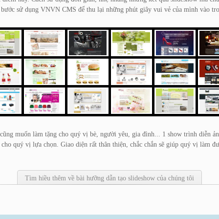
bước sử dụng VNVN CMS để thu lại những phút giây vui vẻ của mình vào tron
 cũng muốn làm tặng cho quý vị bè, người yêu, gia đình... 1 show trình diễn 
ho quý vị lựa chọn. Giao diện rất thân thiện, chắc chắn sẽ giúp quý vị làm 
Tìm hiều thêm về bài hưỡng dẫn tạo slideshow của chúng tôi