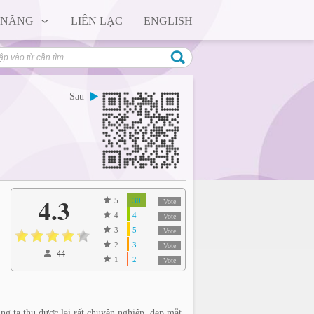
 NĂNG
LIÊN LẠC
ENGLISH
Sau
4.3
5
30
Vote
4
4
Vote
3
5
Vote
2
3
Vote
44
1
2
Vote
ta thu được lại rất chuyên nghiệp, đẹp mắt.