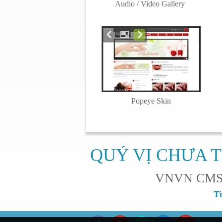
Audio / Video Gallery
Popeye Skin
QUÝ VỊ CHƯA T
VNVN CMS sẽ
Tì