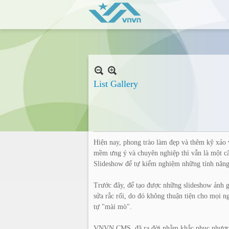
List Gallery
Hiện nay, phong trào làm đẹp và thêm kỹ xảo
mềm ưng ý và chuyên nghiệp thì vẫn là một 
Slideshow để tự kiểm nghiệm những tính nă
Trước đây, để tạo được những slideshow ảnh 
sửa rắc rối, do đó không thuận tiện cho mọi n
tự "mài mò".
VNVN CMS đã ra đời nhằm khắc phục nhược điể