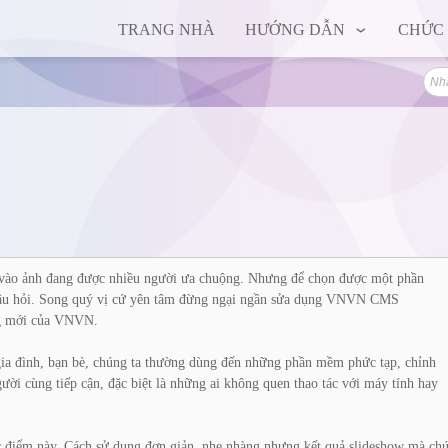
TRANG NHÀ
HƯỚNG DẪN
CHỨC
 vào ảnh đang được nhiều người ưa chuộng. Nhưng để chọn được một phần
câu hỏi. Song quý vị cứ yên tâm đừng ngại ngần sửa dụng VNVN CMS
ng mới của VNVN.
gia đình, bạn bè, chúng ta thường dùng đến những phần mềm phức tạp, chỉnh
gười cùng tiếp cận, đặc biệt là những ai không quen thao tác với máy tính hay
m này. Cách sử dụng đơn giản, nhẹ nhàng nhưng kết quả slideshow mà chúng 