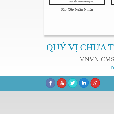
Sắp Xếp Ngẫu Nhiên
QUÝ VỊ CHƯA T
VNVN CMS sẽ
Tì