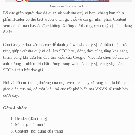
Thiết kế web bố cục cơ bản
Bố cục giúp người đọc dễ quan sát website quý vị hơn, chẳng hạn nhìn
phần Header có thể biết website tên gì, viết về cái gì, nhìn phần Content
xem có bài nào hay để đọc không. Xuống dưới cùng xem quý vị là ai đang
ở đâu...
Còn Google dựa vào bố cục để đánh giá website quý vị có thân thiện, rõ
ràng giúp website quý vị dễ làm SEO hơn, đồng thời cũng tăng khả năng
thành công khi đưa lên đầu tìm kiến của Google. Việc lựa chọn bố cục có
ảnh hưởng ít nhiều tới chất lượng trang web của quý vị, công việc làm
SEO và thu hút đọc giả.
Nói về bố cục thông thường của một website - hay rõ ràng hơn là bố cục
giao diện của nó, có một kiểu bố cục rất phổ biến mà VNVN sẽ trình bày
dưới đây:
Gồm 4 phần:
Header (đầu trang)
Menu (danh mục)
Content (nội dung của trang)