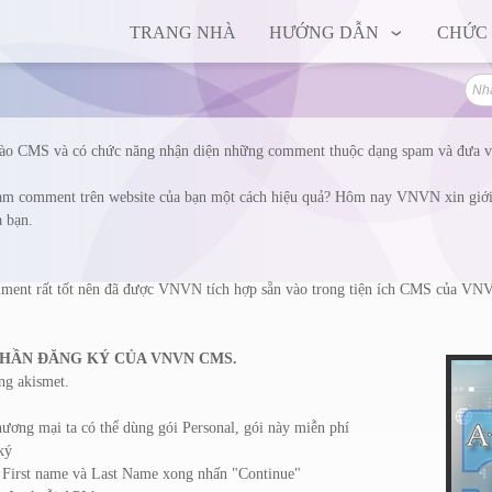
TRANG NHÀ
HƯỚNG DẪN
CHỨC
vào CMS và có chức năng nhận diện những comment thuộc dạng spam và đưa 
pam comment trên website của bạn một cách hiệu quả? Hôm nay VNVN xin giới t
 bạn.
ment rất tốt nên đã được VNVN tích hợp sẵn vào trong tiện ích CMS của VNV
 PHẦN ĐĂNG KÝ CỦA VNVN CMS.
ng akismet.
ương mại ta có thể dùng gói Personal, gói này miễn phí
ký
p First name và Last Name xong nhấn "Continue"