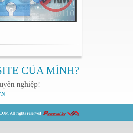
SITE CỦA MÌNH?
uyên nghiệp!
NVN
.COM
All rights reserved