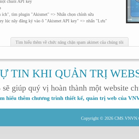
 một chuỗi API key
b
n ích", tìm plugin "Akismet" => Nhấn chọn chỉnh sửa
 key lúc nãy đăng ký vào ô "Akismet API key" => nhấn "Lưu"
Tìm hiểu thêm về chức năng chặn spam akimet của chúng tôi
Ự TIN KHI QUẢN TRỊ WEB
 giúp quý vị hoàn thành một website ch
m hiểu thêm chương trình thiết kế, quản trị web của V
Copyright © 2026
CMS.VNVN