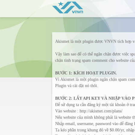
Akismet là một plugin được VNVN tích hợp 
Vậy làm sao để có thể ngặn chặn được việc s
chặn tình trạng spam comment cho website của
BƯỚC 1: KÍCH HOẠT PLUGIN.
Vì Akismet là một plugin ngăn chặn spam com
Plugin và cài đặt nó thôi.
BƯỚC 2: LẤY API KEY VÀ NHẬP VÀO
Để sử dụng ta cần đăng ký một tài khoản ở tra
Vào website : http://akismet.com/plans/
Nếu website của mình không phải là website th
Nhập email, username, password vào để đăng 
Ta kéo phần trong khung đỏ về $0.00/yr, nhậ