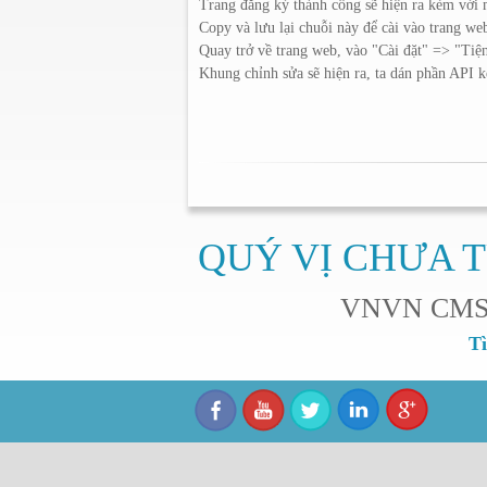
Trang đăng ký thành công sẽ hiện ra kèm với
Copy và lưu lại chuỗi này để cài vào trang we
Quay trở về trang web, vào "Cài đặt" => "Tiệ
Khung chỉnh sửa sẽ hiện ra, ta dán phần API
QUÝ VỊ CHƯA T
VNVN CMS sẽ
Tì