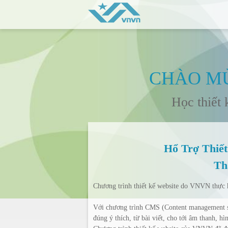
CHÀO MỪ
Học thiết 
Hổ Trợ Thiết
Th
Chương trình thiết kế website do VNVN thực hi
Với chương trình CMS (Content management sy
đúng ý thích, từ bài viết, cho tới âm thanh, h