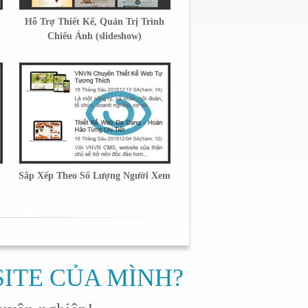
Hỗ Trợ Thiết Kế, Quản Trị Trình
Chiếu Ảnh (slideshow)
Sắp Xếp Theo Số Lượng Người Xem
SITE CỦA MÌNH?