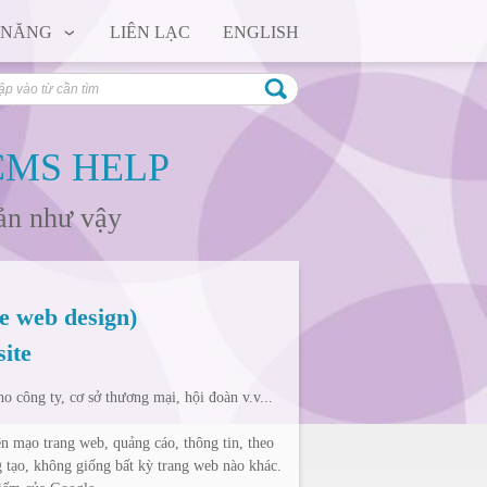
 NĂNG
LIÊN LẠC
ENGLISH
CMS HELP
iản như vậy
e web design)
ite
o công ty, cơ sở thương mại, hội đoàn v.v...
 mạo trang web, quảng cáo, thông tin, theo
ng tạo, không giống bất kỳ trang web nào khác.