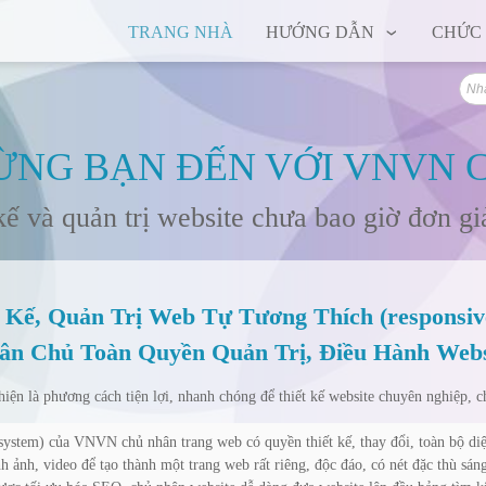
TRANG NHÀ
HƯỚNG DẪN
CHỨC
NG BẠN ĐẾN VỚI VNVN 
kế và quản trị website chưa bao giờ đơn g
 Kế, Quản Trị Web Tự Tương Thích (responsiv
ân Chủ Toàn Quyền Quản Trị, Điều Hành Webs
ện là phương cách tiện lợi, nhanh chóng để thiết kế website chuyên nghiệp, ch
stem) của VNVN chủ nhân trang web có quyền thiết kế, thay đổi, toàn bộ diện
ình ảnh, video để tạo thành một trang web rất riêng, độc đáo, có nét đặc thù sá