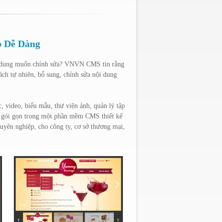
b Dễ Dàng
ội dung muốn chỉnh sửa? VNVN CMS tin rằng
ách tự nhiên, bổ sung, chỉnh sửa nội dung
c, video, biểu mẫu, thư viện ảnh, quản lý tập
cả gói gọn trong một phần mềm CMS thiết kế
uyên nghiệp, cho công ty, cơ sở thương mại,