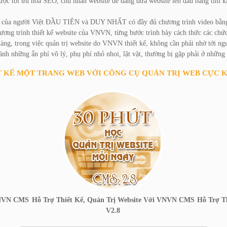
ược tối ưu hóa SEO, chủ nhân website dễ dàng đưa website lên đầu bảng tìm 
p của người Việt ĐẦU TIÊN và DUY NHẤT có đầy đủ chương trình video bằng 
chương trình thiết kế website của VNVN, từng bước trình bày cách thức các chứ
 dàng, trong việc quản trị website do VNVN thiết kế, không cần phải nhờ tới ng
h những ẩn phí vô lý, phụ phí nhỏ nhoi, lặt vặt, thường bị gặp phải ở những 
 KẾ MỘT TRANG WEB VỚI CÔNG CỤ QUẢN TRỊ WEB CỰC K
 VNVN CMS
Hỗ Trợ Thiết Kế, Quản Trị Website Với VNVN CMS
Hỗ Trợ T
V2.8