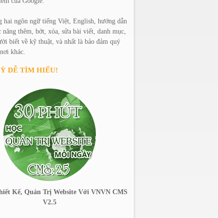
kiếm của Google.
hai ngôn ngữ tiếng Việt, English, hướng dẫn
c năng thêm, bớt, xóa, sửa bài viết, danh mục,
ười biết về kỹ thuật, và nhất là bảo đảm quý
nơi khác.
Ỳ DỄ TÌM HIỂU!
hiết Kế, Quản Trị Website Với VNVN CMS
V2.5