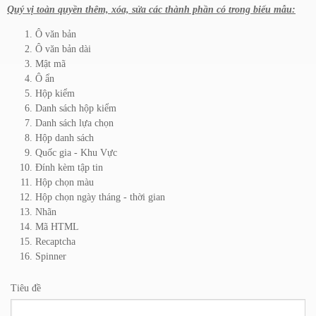
Quý vị toàn quyền thêm, xóa, sửa các thành phần có trong biểu mẫu:
Ô văn bản
Ô văn bản dài
Mật mã
Ô ẩn
Hộp kiểm
Danh sách hộp kiểm
Danh sách lựa chọn
Hộp danh sách
Quốc gia - Khu Vực
Đính kèm tập tin
Hộp chọn màu
Hộp chọn ngày tháng - thời gian
Nhãn
Mã HTML
Recaptcha
Spinner
Tiêu đề