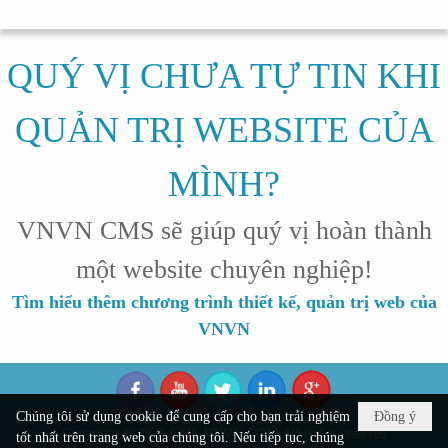
QUÝ VỊ CHƯA TỰ TIN KHI
QUẢN TRỊ WEBSITE CỦA
MÌNH?
VNVN CMS sẽ giúp quý vị hoàn thành
một website chuyên nghiệp!
Tìm hiểu thêm chương trình thiết kế, quản trị web của
VNVN
Chúng tôi sử dụng cookie để cung cấp cho bạn trải nghiệm
Đồng ý
Copyright © 2026
CMS.VNVN.COM
All rights reserved
tốt nhất trên trang web của chúng tôi. Nếu tiếp tục, chúng