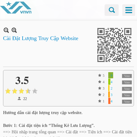
Cài Đặt Lượng Truy Cập Website
3.5
5
9
Vote
4
4
Vote
3
2
Vote
2
3
Vote
22
1
4
Vote
Hướng dẫn cài đặt lượng truy cập website.
Bước 1: Cài đặt tiện ích “Thống Kê Lưu Lượng”.
==> Hội nhập trang tổng quan ==> Cài đặt ==> Tiện ích ==> Cài đặt tiện