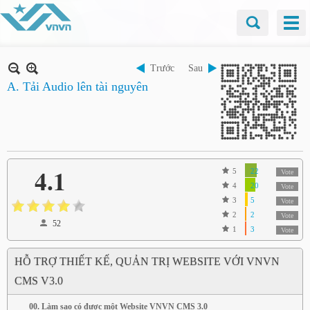
Trước
Sau
A. Tải Audio lên tài nguyên
4.1
5
22
Vote
4
20
Vote
3
5
Vote
2
2
Vote
52
1
3
Vote
HỖ TRỢ THIẾT KẾ, QUẢN TRỊ WEBSITE VỚI VNVN
CMS V3.0
00. Làm sao có được một Website VNVN CMS 3.0