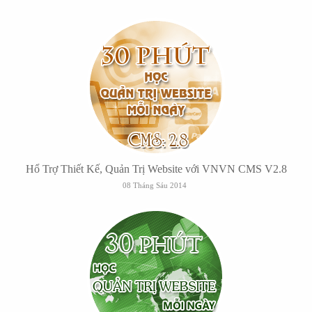
Hổ Trợ Thiết Kế, Quản Trị Website với VNVN CMS V2.8
08 Tháng Sáu 2014