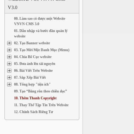
V3.0
00. Làm sao có được một Website
VNVN CMS 3.0
01. Dẫn nhập và bước đầu quản lý
website
02. Tạo Banner website
03. Tạo Mới Một Danh Mục (Menu)
04. Chia Bố Cục website
05. Đưa ảnh lên tài nguyên
06. Bài Viết Trên Website
07. Sắp Xếp Bài Viết
08. Tổng hợp "tiện ích"
09. Tạo “Băng rôn theo chiều dọc”
10. Thêm Thanh Copyright
11. Thay Thế Tập Tin Trên Website
12. Chính Sách Riêng Tư