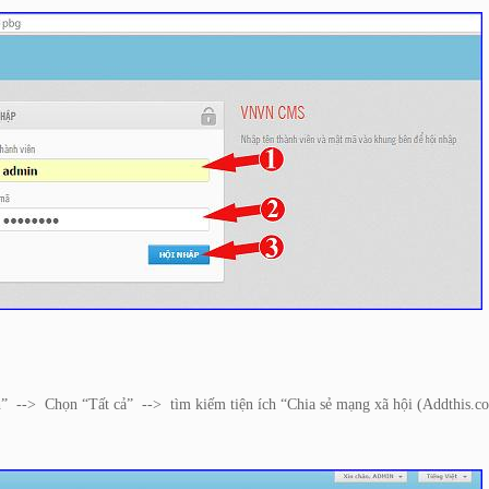
h”
-->
Chọn “Tất cả”
-->
tìm kiếm tiện ích “Chia sẻ mạng xã hội (Addthis.c