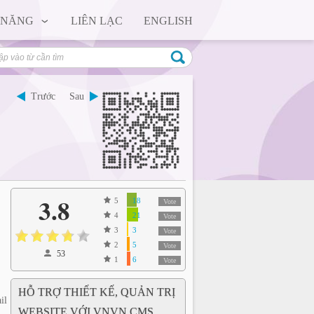
 NĂNG
LIÊN LẠC
ENGLISH
Trước
Sau
3.8
5
18
Vote
4
21
Vote
3
3
Vote
2
5
Vote
53
1
6
Vote
HỖ TRỢ THIẾT KẾ, QUẢN TRỊ
il
WEBSITE VỚI VNVN CMS