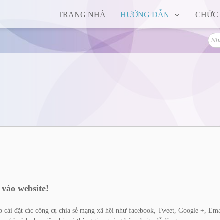
TRANG NHÀ
HƯỚNG DẪN
CHỨC
 vào website!
 cài đặt các công cụ chia sẻ mạng xã hội như facebook, Tweet, Google +, Ema