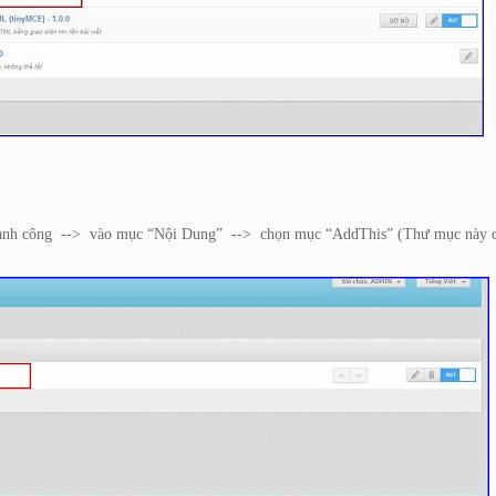
hành công
-->
vào mục “Nội Dung”
-->
chọn mục “AddThis” (Thư mục này ch