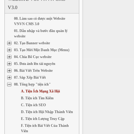
V3.0
00. Làm sao có được một Website
VNVN CMS 3.0
01. Dẫn nhập và bước đầu quản lý
website
02. Tạo Banner website
03. Tạo Mới Một Danh Mục (Menu)
04. Chia Bố Cục website
05. Đưa ảnh lên tài nguyên
06. Bài Viết Trên Website
07. Sắp Xếp Bài Viết
08. Tổng hợp "tiện ích"
A. Tiện Ích Mạng Xã Hội
B. Tiện ích Tìm Kiếm
C. Tiện ích SEO
D. Tiện ích Hội Nhập Thành Viên
E. Tiện ích Lượng Truy Cập
F. Tiện ích Bài Viết Của Thành
Viên