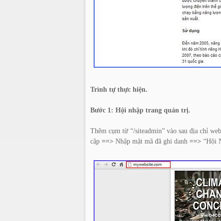
Trình tự thực hiện.
Bước 1: Hội nhập trang quản trị.
Thêm cụm từ “/siteadmin” vào sau địa chỉ web
cập
==>
Nhập mật mã đã ghi danh
==>
“Hội 