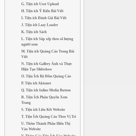
G. Tiện ích User Upload
H. Tiện ích Ý Kiến Bài Viết
I. Tiện ích Đánh Giá Bài Viết
J. Tiện ích Lazy Loader
K. Tiện ích Sách
L. Tiện ích Sắp xếp theo số lượng
người xem
M. Tiện ích Quảng Cáo Trong Bài
Viết
N. Tiện ích Gallery Ảnh và Thực
Hiện Tạo Slideshow
O. Tiện Ích Bộ Đếm Quảng Cáo
P. Tiện ích Akismet
Q. Tiện ích Inline Media Button
R. Tiện Ích Phân Quyền Xem
Trang
S. Tiện ích Liên Kết Website
T. Tiện Ích Quảng Cáo Theo Vị Trí
U. Thêm Thành Phần Hiển Thị
Vào Website