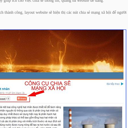
y giúp ích cho việc chia sẻ thông tin, quảng bá website dễ dàng.
ích thành công, layout website sẽ hiện thị các nút chia sẻ mạng xã hội để người