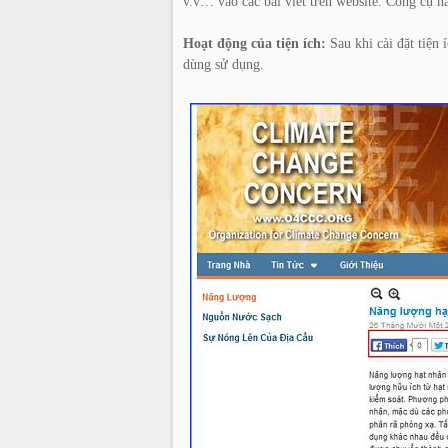
v.v… vào các bài viết trên website. Công cụ nà
Hoạt động của tiện ích:
Sau khi cài đặt tiện 
dùng sử dụng.