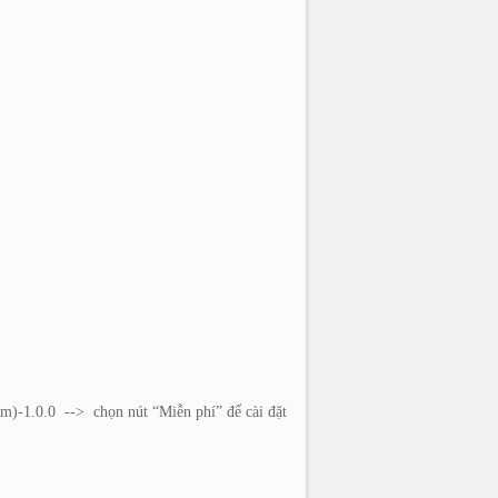
om)-1.0.0
-->
chọn nút “Miễn phí” để cài đặt