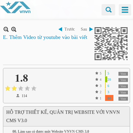
Trước
Sau
E. Thêm Video từ youtube vào bài viết
1.8
5
5
Vote
4
20
Vote
3
6
Vote
2
3
Vote
114
1
80
Vote
HỖ TRỢ THIẾT KẾ, QUẢN TRỊ WEBSITE VỚI VNVN
CMS V3.0
00. Làm sao có được một Website VNVN CMS 3.0