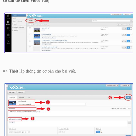
có sẵn để chèn video vào)
=> Thiết lập thông tin cơ bản cho bài viết.