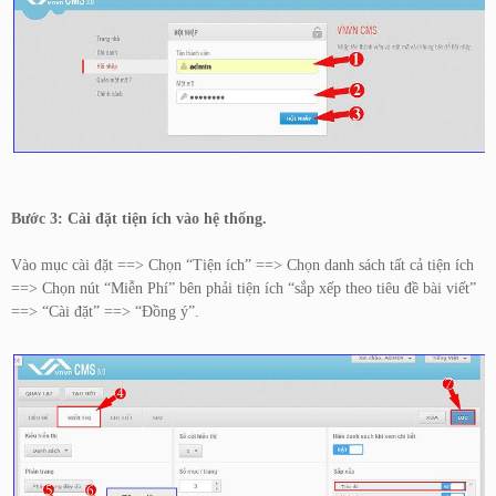
Bước 3: Cài đặt tiện ích vào hệ thống.
Vào mục cài đặt ==> Chọn “Tiện ích” ==> Chọn danh sách tất cả tiện ích
==> Chọn nút “Miễn Phí” bên phải tiện ích “sắp xếp theo tiêu đề bài viết”
==> “Cài đặt” ==> “Đồng ý”.