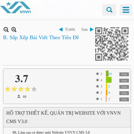
Trước
Sau
B. Sắp Xếp Bài Viết Theo Tiêu Đề
3.7
5
10
Vote
4
21
Vote
3
5
Vote
2
6
Vote
44
1
2
Vote
HỖ TRỢ THIẾT KẾ, QUẢN TRỊ WEBSITE VỚI VNVN
CMS V3.0
00. Làm sao có được một Website VNVN CMS 3.0