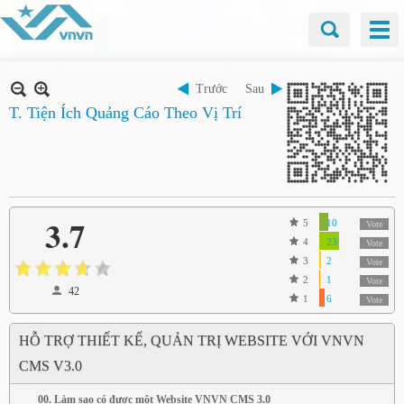
Trước
Sau
T. Tiện Ích Quảng Cáo Theo Vị Trí
3.7
5
10
Vote
4
23
Vote
3
2
Vote
2
1
Vote
42
1
6
Vote
HỖ TRỢ THIẾT KẾ, QUẢN TRỊ WEBSITE VỚI VNVN
CMS V3.0
00. Làm sao có được một Website VNVN CMS 3.0