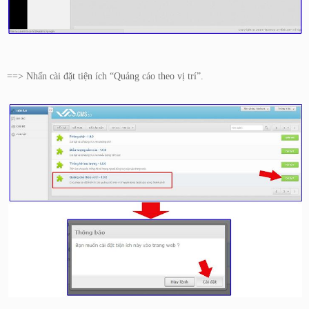
==> Nhấn cài đặt tiện ích “Quảng cáo theo vị trí”.